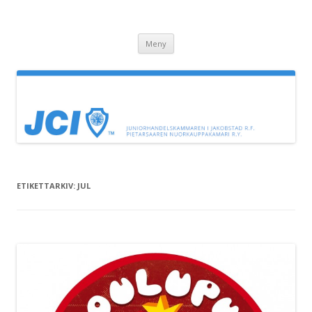
JC Jeppis
Juniorhandelskammaren i Jakobstad
Hoppa till innehåll
Meny
ETIKETTARKIV:
JUL