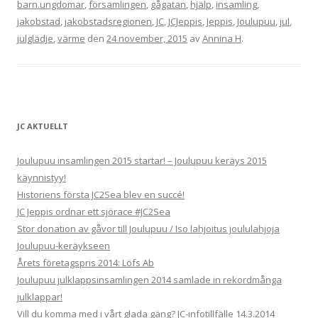
barn.ungdomar
,
församlingen
,
gågatan
,
hjälp
,
insamling
,
jakobstad
,
jakobstadsregionen
,
JC
,
JCJeppis
,
Jeppis
,
Joulupuu
,
jul
,
julglädje
,
värme
den
24 november, 2015
av
Annina H
.
JC AKTUELLT
Joulupuu insamlingen 2015 startar! – Joulupuu keräys 2015
käynnistyy!
Historiens första JC2Sea blev en succé!
JC Jeppis ordnar ett sjörace #JC2Sea
Stor donation av gåvor till Joulupuu / Iso lahjoitus joululahjoja
Joulupuu-keräykseen
Årets företagspris 2014: Löfs Ab
Joulupuu julklappsinsamlingen 2014 samlade in rekordmånga
julklappar!
Vill du komma med i vårt glada gäng? JC-infotillfälle 14.3.2014