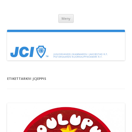
JC Jeppis
Juniorhandelskammaren i Jakobstad
Hoppa till innehåll
Meny
ETIKETTARKIV:
JCJEPPIS