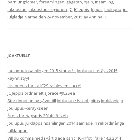
barn.ungdomar
,
församlingen
,
gågatan
,
hjälp
,
insamling
,
jakobstad
,
jakobstadsregionen
,
JC
,
JCJeppis
,
Jeppis
,
Joulupuu
,
jul
,
julglädje
,
värme
den
24 november, 2015
av
Annina H
.
JC AKTUELLT
Joulupuu insamlingen 2015 startar! – Joulupuu keräys 2015
käynnistyy!
Historiens första JC2Sea blev en succé!
JC Jeppis ordnar ett sjörace #JC2Sea
Stor donation av gåvor till Joulupuu / Iso lahjoitus joululahjoja
Joulupuu-keräykseen
Årets företagspris 2014: Löfs Ab
Joulupuu julklappsinsamlingen 2014 samlade in rekordmånga
julklappar!
Vill du komma med i vårt glada gäng? JC-infotillfälle 14.3.2014