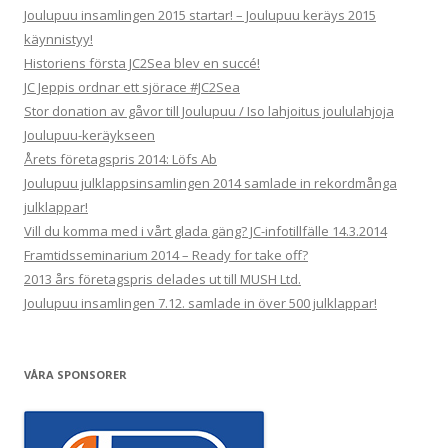
Joulupuu insamlingen 2015 startar! – Joulupuu keräys 2015
käynnistyy!
Historiens första JC2Sea blev en succé!
JC Jeppis ordnar ett sjörace #JC2Sea
Stor donation av gåvor till Joulupuu / Iso lahjoitus joululahjoja
Joulupuu-keräykseen
Årets företagspris 2014: Löfs Ab
Joulupuu julklappsinsamlingen 2014 samlade in rekordmånga
julklappar!
Vill du komma med i vårt glada gäng? JC-infotillfälle 14.3.2014
Framtidsseminarium 2014 – Ready for take off?
2013 års företagspris delades ut till MUSH Ltd.
Joulupuu insamlingen 7.12. samlade in över 500 julklappar!
VÅRA SPONSORER