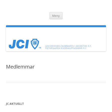
JC Jeppis
Juniorhandelskammaren i Jakobstad
Hoppa till innehåll
Meny
Medlemmar
JC AKTUELLT