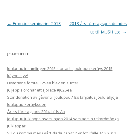
Inläggsnavigering
←
Framtidsseminariet 2013
2013 års företagspris delades
ut till MUSH Ltd.
→
JC AKTUELLT
Joulupuu insamlingen 2015 startar! – Joulupuu keräys 2015
käynnistyy!
Historiens första JC2Sea blev en succé!
JC Jeppis ordnar ett sjörace #JC2Sea
Stor donation av gåvor till Joulupuu / Iso lahjoitus joululahjoja
Joulupuu-keräykseen
Årets företagspris 2014: Löfs Ab
Joulupuu julklappsinsamlingen 2014 samlade in rekordmånga
julklappar!
Vill du komma med i vårt glada gäng? JC-infotillfälle 14.3.2014