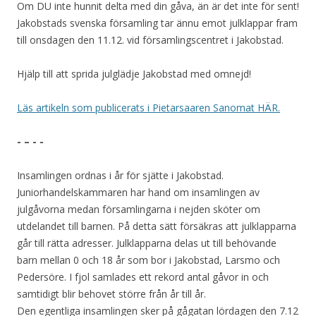
Om DU inte hunnit delta med din gåva, än är det inte för sent!
Jakobstads svenska församling tar ännu emot julklappar fram
till onsdagen den 11.12. vid församlingscentret i Jakobstad.
Hjälp till att sprida julglädje Jakobstad med omnejd!
Läs artikeln som publicerats i Pietarsaaren Sanomat HÄR.
- – - -
Insamlingen ordnas i år för sjätte i Jakobstad.
Juniorhandelskammaren har hand om insamlingen av
julgåvorna medan församlingarna i nejden sköter om
utdelandet till barnen. På detta sätt försäkras att julklapparna
går till rätta adresser. Julklapparna delas ut till behövande
barn mellan 0 och 18 år som bor i Jakobstad, Larsmo och
Pedersöre. I fjol samlades ett rekord antal gåvor in och
samtidigt blir behovet större från år till år.
Den egentliga insamlingen sker på gågatan lördagen den 7.12