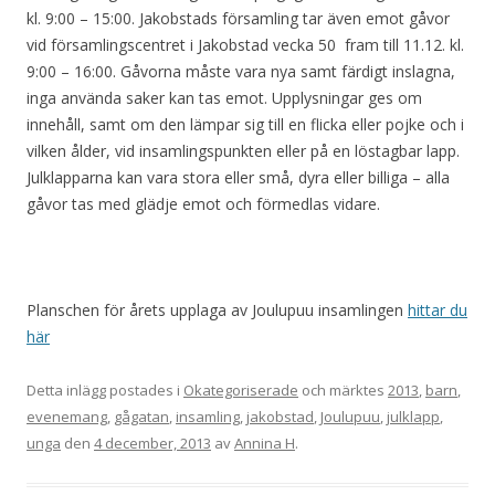
kl. 9:00 – 15:00. Jakobstads församling tar även emot gåvor
vid församlingscentret i Jakobstad vecka 50 fram till 11.12. kl.
9:00 – 16:00. Gåvorna måste vara nya samt färdigt inslagna,
inga använda saker kan tas emot. Upplysningar ges om
innehåll, samt om den lämpar sig till en flicka eller pojke och i
vilken ålder, vid insamlingspunkten eller på en löstagbar lapp.
Julklapparna kan vara stora eller små, dyra eller billiga – alla
gåvor tas med glädje emot och förmedlas vidare.
Planschen för årets upplaga av Joulupuu insamlingen
hittar du
här
Detta inlägg postades i
Okategoriserade
och märktes
2013
,
barn
,
evenemang
,
gågatan
,
insamling
,
jakobstad
,
Joulupuu
,
julklapp
,
unga
den
4 december, 2013
av
Annina H
.