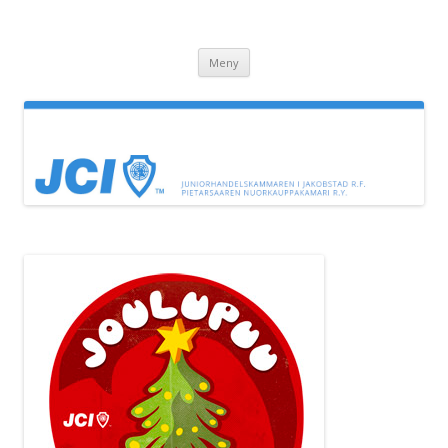
JC Jeppis
Juniorhandelskammaren i Jakobstad
Hoppa till innehåll
Meny