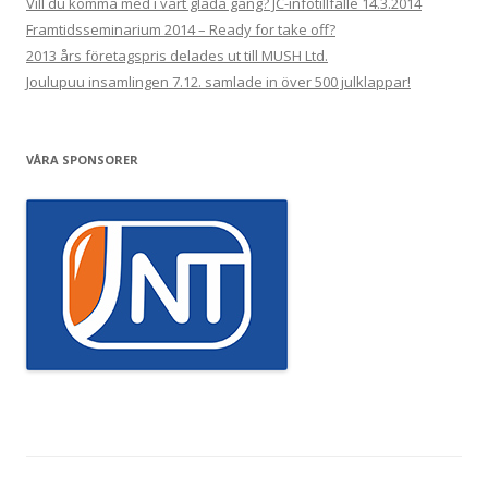
Vill du komma med i vårt glada gäng? JC-infotillfälle 14.3.2014
Framtidsseminarium 2014 – Ready for take off?
2013 års företagspris delades ut till MUSH Ltd.
Joulupuu insamlingen 7.12. samlade in över 500 julklappar!
VÅRA SPONSORER