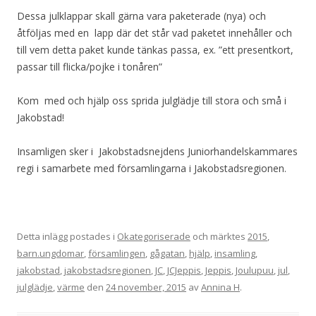
Dessa julklappar skall gärna vara paketerade (nya) och
åtföljas med en lapp där det står vad paketet innehåller och
till vem detta paket kunde tänkas passa, ex. ”ett presentkort,
passar till flicka/pojke i tonåren”
Kom med och hjälp oss sprida julglädje till stora och små i
Jakobstad!
Insamligen sker i Jakobstadsnejdens Juniorhandelskammares
regi i samarbete med församlingarna i Jakobstadsregionen.
Detta inlägg postades i
Okategoriserade
och märktes
2015
,
barn.ungdomar
,
församlingen
,
gågatan
,
hjälp
,
insamling
,
jakobstad
,
jakobstadsregionen
,
JC
,
JCJeppis
,
Jeppis
,
Joulupuu
,
jul
,
julglädje
,
värme
den
24 november, 2015
av
Annina H
.