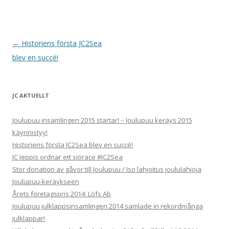
Inläggsnavigering
←
Historiens första JC2Sea
blev en succé!
JC AKTUELLT
Joulupuu insamlingen 2015 startar! – Joulupuu keräys 2015
käynnistyy!
Historiens första JC2Sea blev en succé!
JC Jeppis ordnar ett sjörace #JC2Sea
Stor donation av gåvor till Joulupuu / Iso lahjoitus joululahjoja
Joulupuu-keräykseen
Årets företagspris 2014: Löfs Ab
Joulupuu julklappsinsamlingen 2014 samlade in rekordmånga
julklappar!