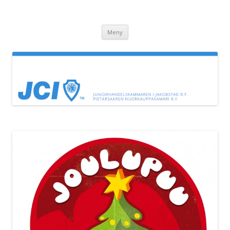
JC Jeppis
Juniorhandelskammaren i Jakobstad
Hoppa till innehåll
Meny