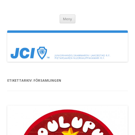
JC Jeppis
Juniorhandelskammaren i Jakobstad
Hoppa till innehåll
Meny
ETIKETTARKIV:
FÖRSAMLINGEN