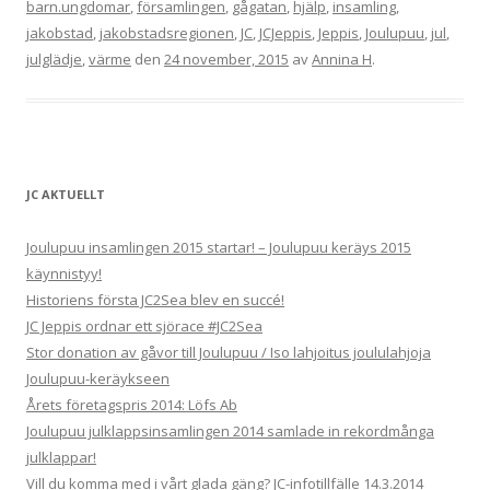
barn.ungdomar
,
församlingen
,
gågatan
,
hjälp
,
insamling
,
jakobstad
,
jakobstadsregionen
,
JC
,
JCJeppis
,
Jeppis
,
Joulupuu
,
jul
,
julglädje
,
värme
den
24 november, 2015
av
Annina H
.
JC AKTUELLT
Joulupuu insamlingen 2015 startar! – Joulupuu keräys 2015
käynnistyy!
Historiens första JC2Sea blev en succé!
JC Jeppis ordnar ett sjörace #JC2Sea
Stor donation av gåvor till Joulupuu / Iso lahjoitus joululahjoja
Joulupuu-keräykseen
Årets företagspris 2014: Löfs Ab
Joulupuu julklappsinsamlingen 2014 samlade in rekordmånga
julklappar!
Vill du komma med i vårt glada gäng? JC-infotillfälle 14.3.2014